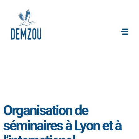
AGENCE SPÉCIALISÉE DANS LA CRÉATION SUR MESURE ET DANS L'ORGANISATION DE SÉMINAIRES
DEMZOU
Organisation de
séminaires à Lyon et à