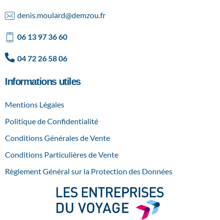
AGENCE SPÉCIALISÉE DANS LA CRÉATION SUR MESURE ET DANS L'ORGANISATION DE SÉMINAIRES
DEMZOU
denis.moulard@demzou.fr
06 13 97 36 60
04 72 26 58 06
Informations utiles
Mentions Légales
Politique de Confidentialité
Conditions Générales de Vente
Conditions Particulières de Vente
Règlement Général sur la Protection des Données