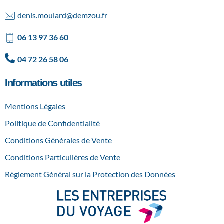
AGENCE SPÉCIALISÉE DANS LA CRÉATION SUR MESURE ET DANS L'ORGANISATION DE SÉMINAIRES
DEMZOU
denis.moulard@demzou.fr
06 13 97 36 60
04 72 26 58 06
Informations utiles
Mentions Légales
Politique de Confidentialité
Conditions Générales de Vente
Conditions Particulières de Vente
Règlement Général sur la Protection des Données