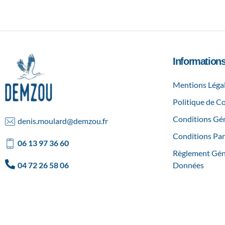
Informations
Mentions Léga
Politique de Co
AGENCE SPÉCIALISÉE DANS LA CRÉATION SUR MESURE ET DANS L'ORGANISATION DE SÉMINAIRES
DEMZOU
Conditions Gén
denis.moulard@demzou.fr
Conditions Par
06 13 97 36 60
Règlement Géné
04 72 26 58 06
Données