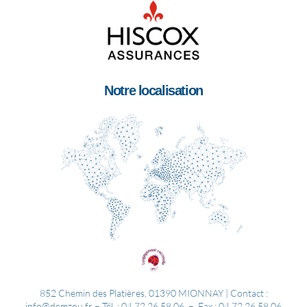
Notre localisation
852 Chemin des Platières, 01390 MIONNAY | Contact :
info@demzou.fr – Tél. : 04 72 26 58 06 – Fax : 04 72 26 58 06