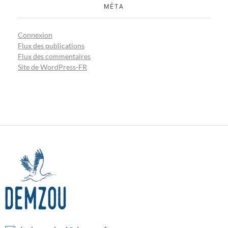
MÉTA
Connexion
Flux des publications
Flux des commentaires
Site de WordPress-FR
AGENCE SPÉCIALISÉE DANS LA CRÉATION SUR MESURE ET DANS L'ORGANISATION DE SÉMINAIRES
DEMZOU