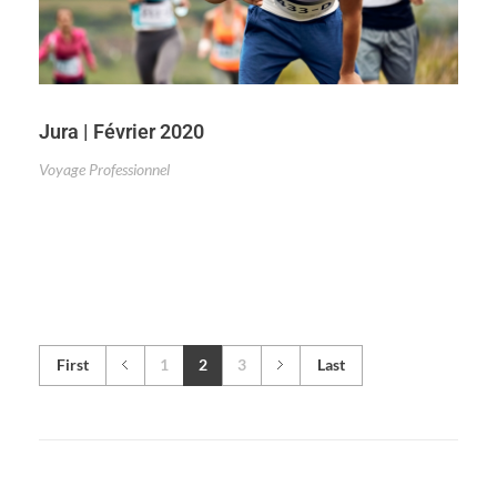
Jura | Février 2020
Voyage Professionnel
First
1
2
3
Last